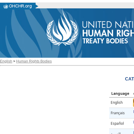
English
>
Human Rights Bodies
CAT
Language
English
Français
Español
العربية