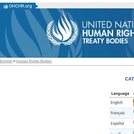
English
>
Human Rights Bodies
CAT
Language
English
Français
Español
العربية