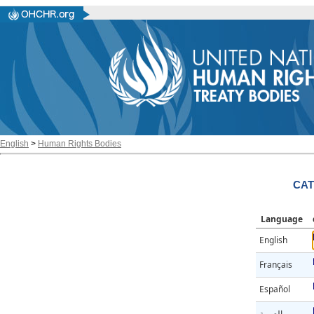
English
>
Human Rights Bodies
CAT
Language
English
Français
Español
العربية