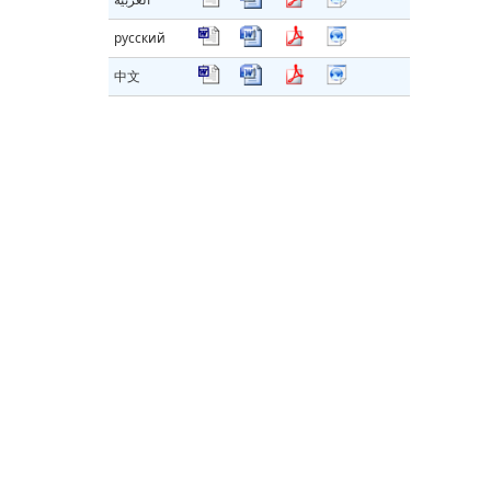
русский
中文