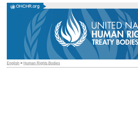
English
>
Human Rights Bodies