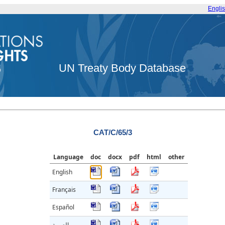
Engli
UN Treaty Body Database
CAT/C/65/3
Language
doc
docx
pdf
html
other
English
Français
Español
العربية