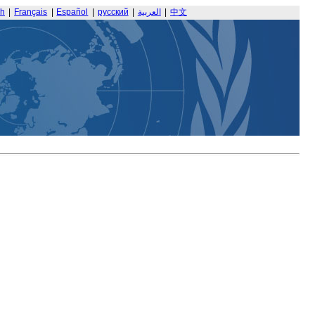
sh
|
Français
|
Español
|
русский
|
العربية
|
中文