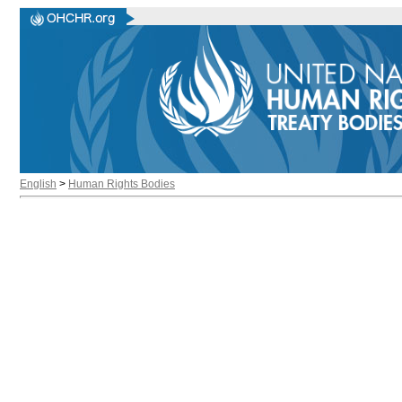
English
>
Human Rights Bodies