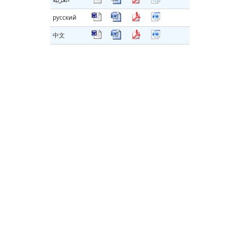
русский
中文