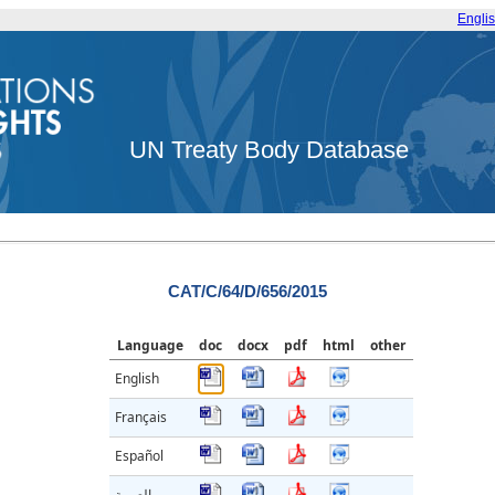
Engli
UN Treaty Body Database
CAT/C/64/D/656/2015
Language
doc
docx
pdf
html
other
English
Français
Español
العربية