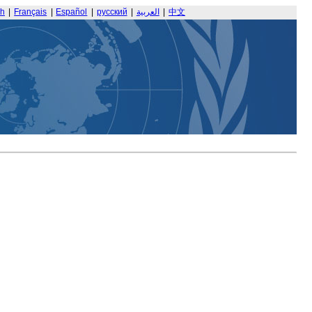
sh
|
Français
|
Español
|
русский
|
العربية
|
中文