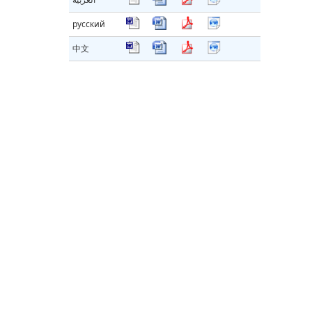
русский
中文