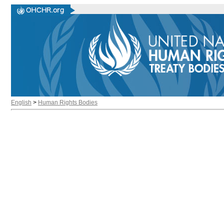
English
>
Human Rights Bodies