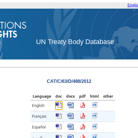
Engli
UN Treaty Body Database
CAT/C/63/D/488/2012
Language
doc
docx
pdf
html
other
English
Français
Español
العربية