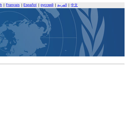
sh
|
Français
|
Español
|
русский
|
العربية
|
中文