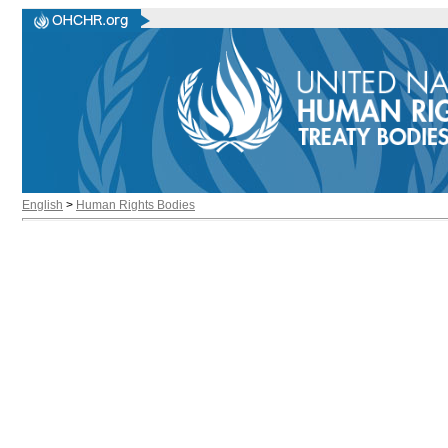
English
>
Human Rights Bodies