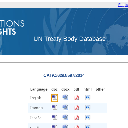
Engli
UN Treaty Body Database
CAT/C/62/D/597/2014
Language
doc
docx
pdf
html
other
English
Français
Español
العربية