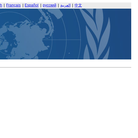
sh
|
Français
|
Español
|
русский
|
العربية
|
中文