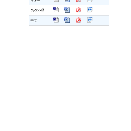
русский
中文