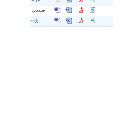
русский
中文