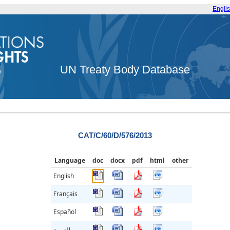
Engli
UN Treaty Body Database
CAT/C/60/D/576/2013
Language
doc
docx
pdf
html
other
English
Français
Español
العربية