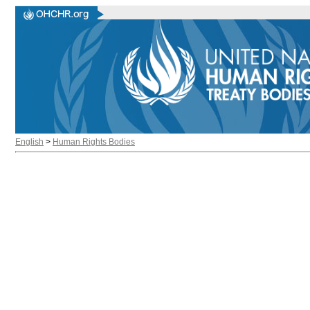
English
>
Human Rights Bodies