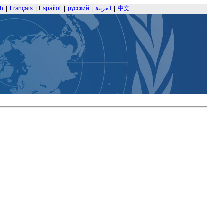
sh
|
Français
|
Español
|
русский
|
العربية
|
中文