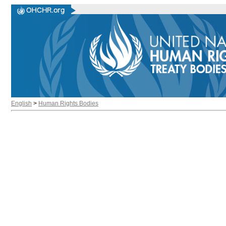
English
>
Human Rights Bodies