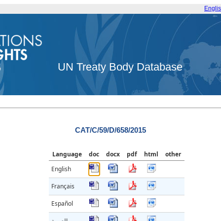
Engli
UN Treaty Body Database
CAT/C/59/D/658/2015
Language
doc
docx
pdf
html
other
English
Français
Español
العربية