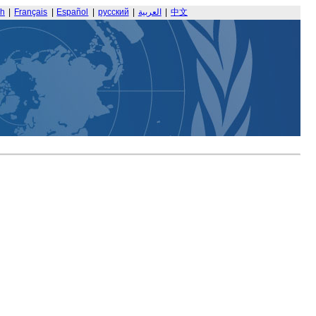
sh
|
Français
|
Español
|
русский
|
العربية
|
中文