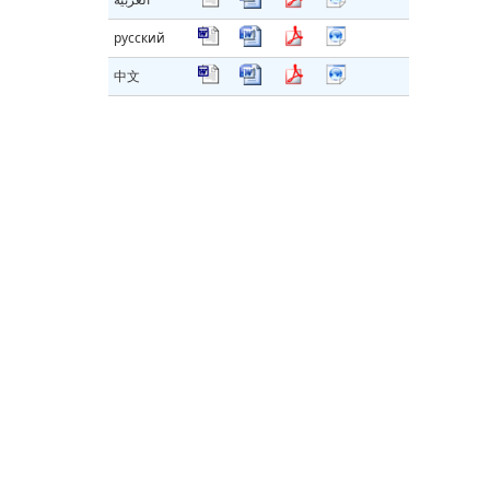
русский
中文