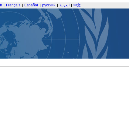
sh
|
Français
|
Español
|
русский
|
العربية
|
中文