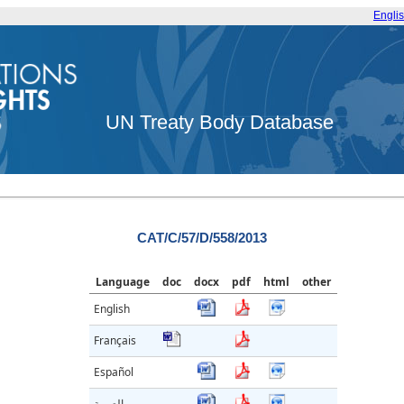
Engli
UN Treaty Body Database
CAT/C/57/D/558/2013
Language
doc
docx
pdf
html
other
English
Français
Español
العربية