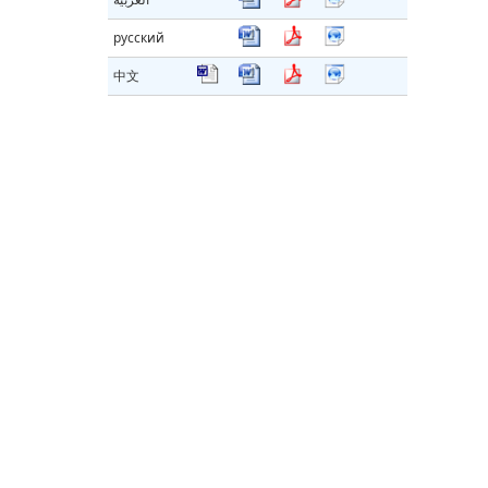
русский
中文