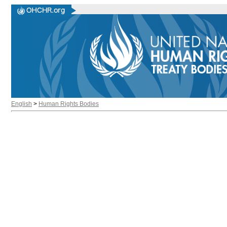
English
>
Human Rights Bodies