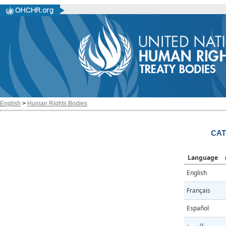
English
>
Human Rights Bodies
CAT
Language
English
Français
Español
العربية