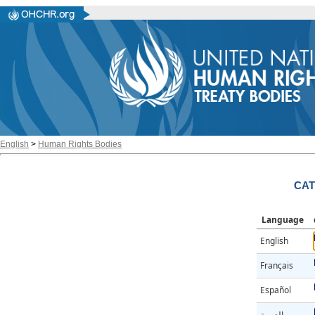
English
>
Human Rights Bodies
CAT
Language
English
Français
Español
العربية