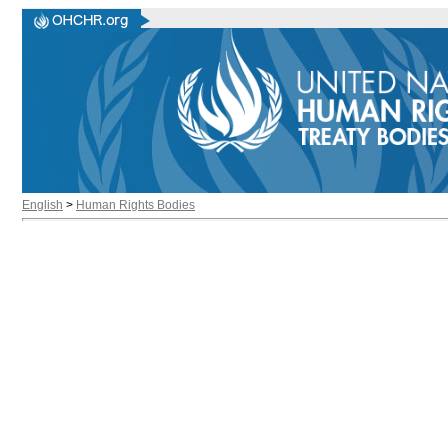
English
>
Human Rights Bodies