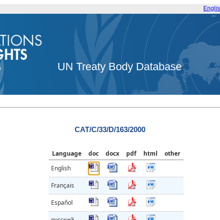
Engli
UN Treaty Body Database
CAT/C/33/D/163/2000
Language
doc
docx
pdf
html
other
English
Français
Español
русский