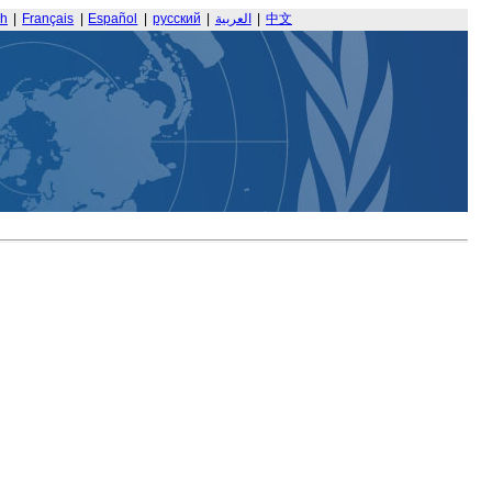
sh
|
Français
|
Español
|
русский
|
العربية
|
中文