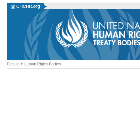
English
>
Human Rights Bodies