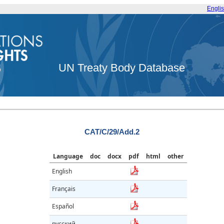
Engli
UN Treaty Body Database
CAT/C/29/Add.2
Language
doc
docx
pdf
html
other
English
Français
Español
русский