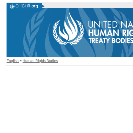
English
>
Human Rights Bodies