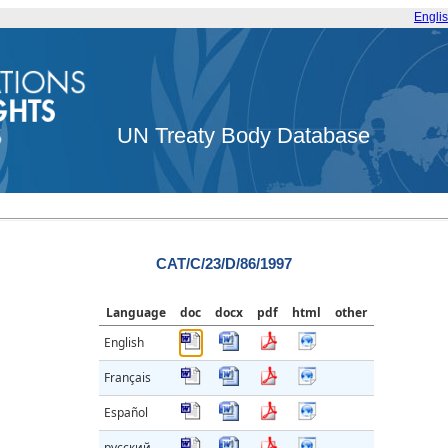
Engli
UN Treaty Body Database
CAT/C/23/D/86/1997
Language
doc
docx
pdf
html
other
English
Français
Español
русский