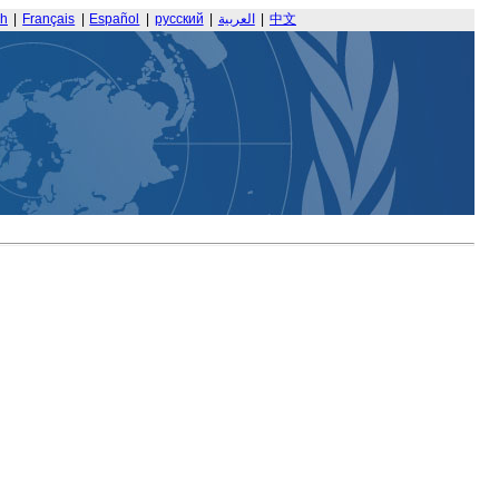
sh
|
Français
|
Español
|
русский
|
العربية
|
中文