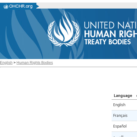
English
>
Human Rights Bodies
Language
English
Français
Español
العربية