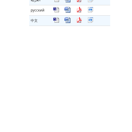
русский
中文