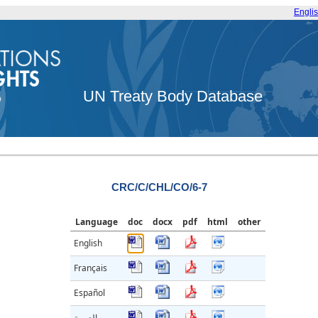
Engli
UN Treaty Body Database
CRC/C/CHL/CO/6-7
Language
doc
docx
pdf
html
other
English
Français
Español
العربية