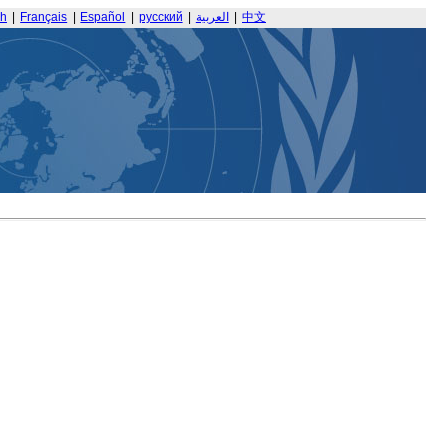
sh
|
Français
|
Español
|
русский
|
العربية
|
中文