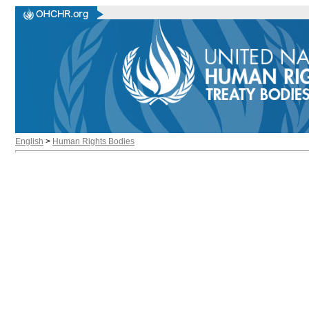
English
>
Human Rights Bodies