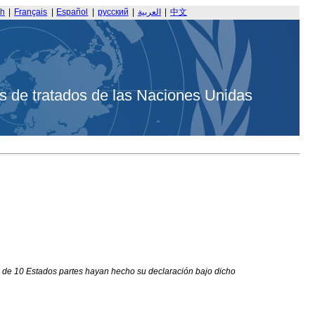
sh
|
Français
|
Español
|
русский
|
العربية
|
中文
s de tratados de las Naciones Unidas
mo de 10 Estados partes hayan hecho su declaración bajo dicho