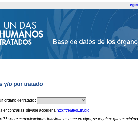
Engli
Base de datos de los órgano
s y/o por tratado
un órgano de tratado
:
ra encontrarlas, sírvase acceder a
http://treaties.un.org
ulo 77 sobre comunicaciones individuales entre en vigor, se requiere que un míni