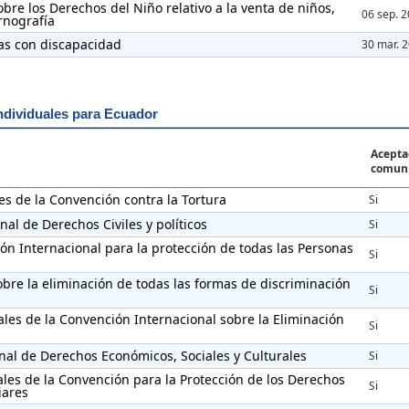
bre los Derechos del Niño relativo a la venta de niños,
06 sep. 
ornografía
as con discapacidad
30 mar. 
ndividuales para Ecuador
Acepta
comuni
es de la Convención contra la Tortura
Si
nal de Derechos Civiles y políticos
Si
ción Internacional para la protección de todas las Personas
Si
obre la eliminación de todas las formas de discriminación
Si
ales de la Convención Internacional sobre la Eliminación
Si
onal de Derechos Económicos, Sociales y Culturales
Si
ales de la Convención para la Protección de los Derechos
Si
iares