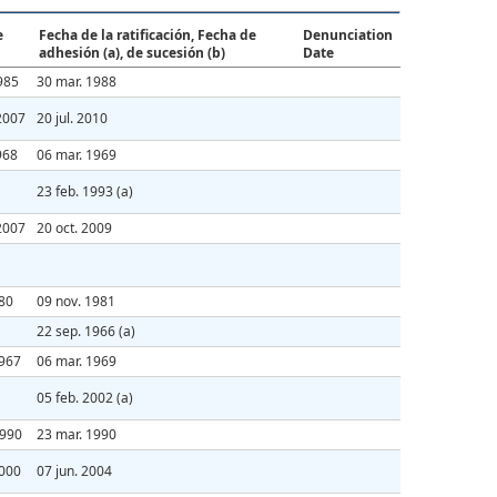
e
Fecha de la ratificación, Fecha de
Denunciation
adhesión (a), de sucesión (b)
Date
985
30 mar. 1988
2007
20 jul. 2010
968
06 mar. 1969
23 feb. 1993
(a)
2007
20 oct. 2009
980
09 nov. 1981
22 sep. 1966
(a)
1967
06 mar. 1969
05 feb. 2002
(a)
1990
23 mar. 1990
2000
07 jun. 2004