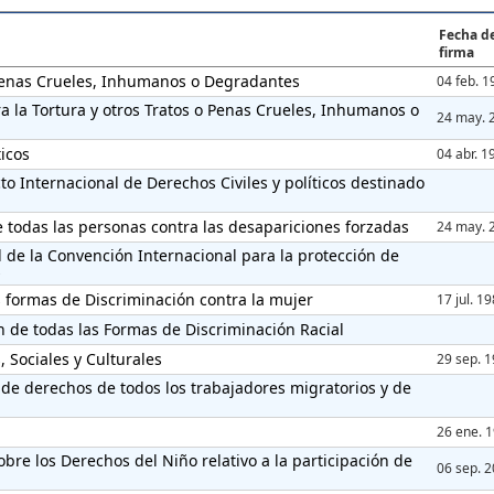
Fecha d
firma
 Penas Crueles, Inhumanos o Degradantes
04 feb. 1
ra la Tortura y otros Tratos o Penas Crueles, Inhumanos o
24 may. 
ticos
04 abr. 1
o Internacional de Derechos Civiles y políticos destinado
e todas las personas contra las desapariciones forzadas
24 may. 
d de la Convención Internacional para la protección de
s
 formas de Discriminación contra la mujer
17 jul. 1
n de todas las Formas de Discriminación Racial
 Sociales y Culturales
29 sep. 
de derechos de todos los trabajadores migratorios y de
26 ene. 
bre los Derechos del Niño relativo a la participación de
06 sep. 