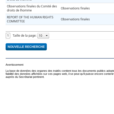
Observations finales du Comité des
Observations finales
droits de lhomme
REPORT OF THE HUMAN RIGHTS
Observations finales
COMMITTEE
1
Taille de la page:
Avertissement
La base de données des organes des traités contient tous les documents publics adoptés
fiabilité des données affichées sur ces pages web, il se peut qu'il puisse encore cont
auprès du Secrétariat pertinent.