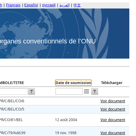
sh
|
Français
|
Español
|
русский
|
العربية
|
中文
organes conventionnels de l’ONU
MBOLE/TITRE
Date de soumission
Télécharger
PR/C/BEL/CO/6
Voir document
PR/C/BEL/CO/5
Voir document
PR/CO/81/BEL
12 août 2004
Voir document
PR/C/79/Add.99
19 nov. 1998
Voir document