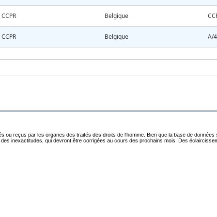
CCPR
Belgique
CC
CCPR
Belgique
A/4
 ou reçus par les organes des traités des droits de l'homme. Bien que la base de données soi
enir des inexactitudes, qui devront être corrigées au cours des prochains mois. Des éclairc