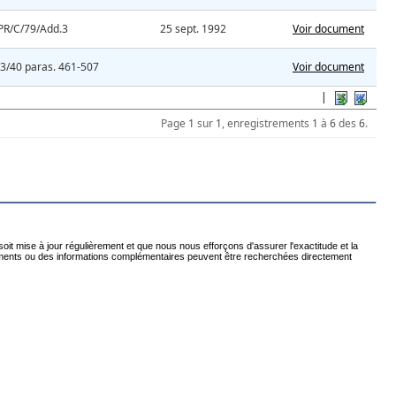
PR/C/79/Add.3
25 sept. 1992
Voir document
3/40 paras. 461-507
Voir document
|
Page
1
sur
1
, enregistrements
1
à
6
des
6
.
t mise à jour régulièrement et que nous nous efforçons d'assurer l'exactitude et la
issements ou des informations complémentaires peuvent être recherchées directement