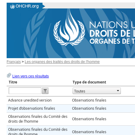
Français
>
Les organes des traités des droits de l'homme
Lien vers ces résultats
Titre
Type de document
Open the calendar popup.
Advance unedited version
Observations finales
Projet d’observations finales
Observations finales
Observations finales du Comité des
Observations finales
droits de l’homme
Observations finales du Comité des
Observations finales
droits de lhomme