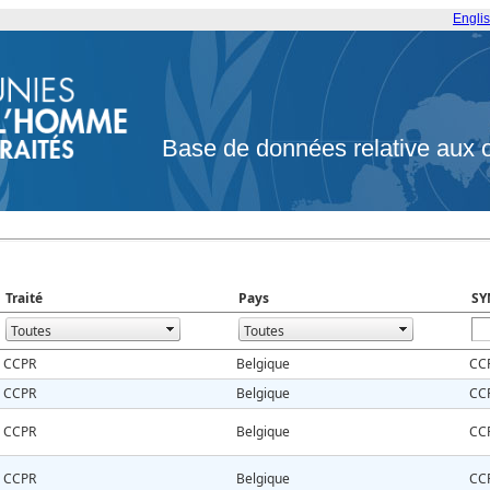
Engli
Base de données relative aux 
Traité
Pays
SY
CCPR
Belgique
CC
CCPR
Belgique
CC
CCPR
Belgique
CC
CCPR
Belgique
CC