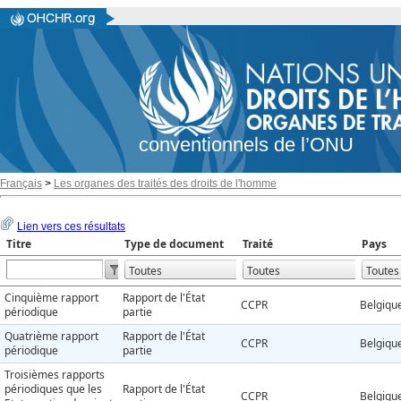
conventionnels de l’ONU
Français
>
Les organes des traités des droits de l'homme
Lien vers ces résultats
Titre
Type de document
Traité
Pays
Cinquième rapport
Rapport de l'État
CCPR
Belgiqu
périodique
partie
Quatrième rapport
Rapport de l'État
CCPR
Belgiqu
périodique
partie
Troisièmes rapports
périodiques que les
Rapport de l'État
CCPR
Belgiqu