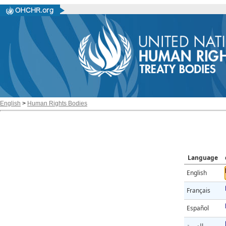
English
>
Human Rights Bodies
Language
English
Français
Español
العربية