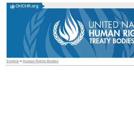
English
>
Human Rights Bodies