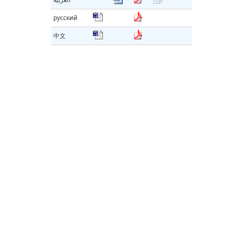
русский
中文