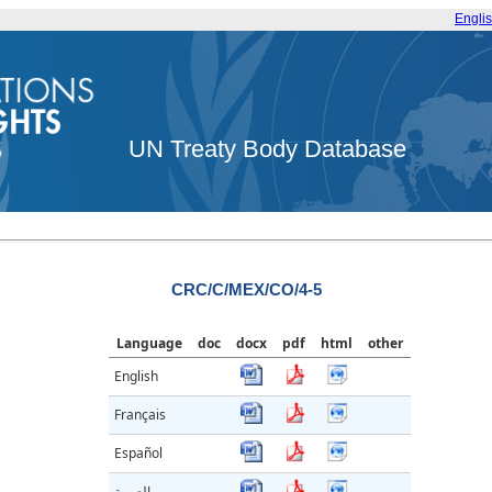
Engli
UN Treaty Body Database
CRC/C/MEX/CO/4-5
Language
doc
docx
pdf
html
other
English
Français
Español
العربية