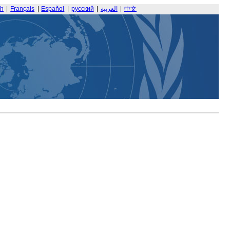
sh
|
Français
|
Español
|
русский
|
العربية
|
中文