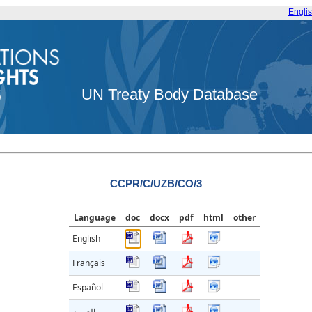
Engli
UN Treaty Body Database
CCPR/C/UZB/CO/3
Language
doc
docx
pdf
html
other
English
Français
Español
العربية