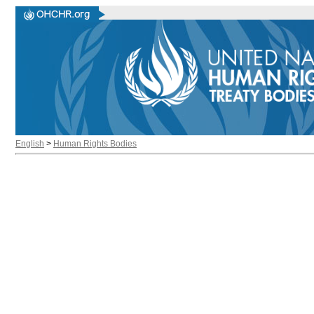
English
>
Human Rights Bodies