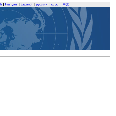
sh
|
Français
|
Español
|
русский
|
العربية
|
中文