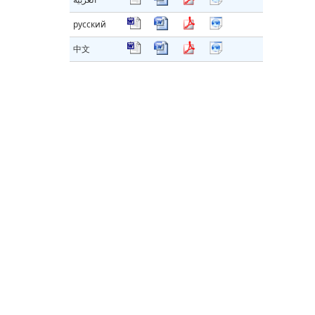
русский
中文