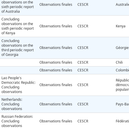
observations on the
Observations finales
CESCR
Australi
sixth periodic report
of Australia
Concluding
observations on the
Observations finales
CESCR
Kenya
sixth periodic report
of Kenya
Concluding
observations on the
Observations finales
CESCR
Géorgie
third periodic report
of Georgia
Observations finales
CESCR
Chili
Observations finales
CESCR
Colomb
Lao People's
Républi
Democratic Republic:
Observations finales
CESCR
démocra
Concluding
populair
observations
Netherlands:
Concluding
Observations finales
CESCR
Pays-Ba
observations
Russian Federation:
Concluding
Observations finales
CESCR
Fédérat
observations