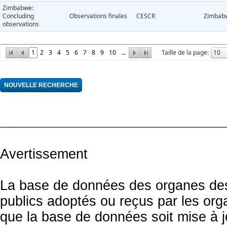
Zimbabwe:
Concluding
Observations finales
CESCR
Zimbab
observations
1
2
3
4
5
6
7
8
9
10
...
Taille de la page:
Avertissement
La base de données des organes des 
publics adoptés ou reçus par les org
que la base de données soit mise à 