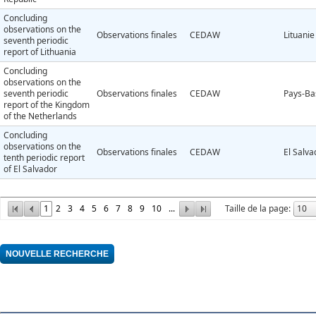
Concluding
observations on the
Observations finales
CEDAW
Lituanie
seventh periodic
report of Lithuania
Concluding
observations on the
seventh periodic
Observations finales
CEDAW
Pays-Ba
report of the Kingdom
of the Netherlands
Concluding
observations on the
Observations finales
CEDAW
El Salva
tenth periodic report
of El Salvador
1
2
3
4
5
6
7
8
9
10
...
Taille de la page: