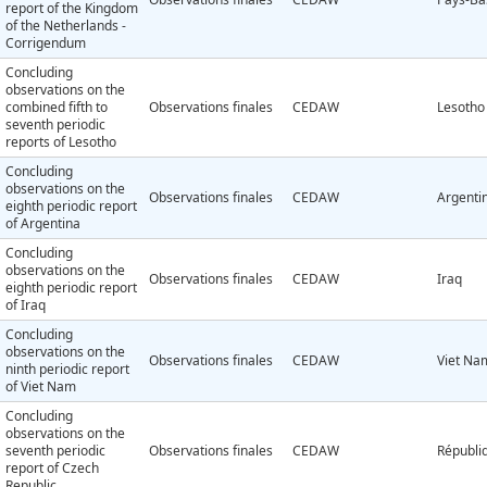
report of the Kingdom
of the Netherlands -
Corrigendum
Concluding
observations on the
combined fifth to
Observations finales
CEDAW
Lesotho
seventh periodic
reports of Lesotho
Concluding
observations on the
Observations finales
CEDAW
Argenti
eighth periodic report
of Argentina
Concluding
observations on the
Observations finales
CEDAW
Iraq
eighth periodic report
of Iraq
Concluding
observations on the
Observations finales
CEDAW
Viet Na
ninth periodic report
of Viet Nam
Concluding
observations on the
seventh periodic
Observations finales
CEDAW
Républi
report of Czech
Republic