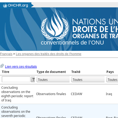
conventionnels de l’ONU
Français
>
Les organes des traités des droits de l'homme
Lien vers ces résultats
Titre
Type de document
Traité
Pays
Concluding
observations on the
Observations finales
CEDAW
Iraq
eighth periodic report
of Iraq
Concluding
observations on the
seventh periodic
Observations finales
CEDAW
Pays-Ba