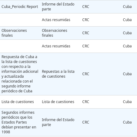
Informe del Estado
Cuba_Periodic Report
CRC
Cuba
parte
Actas resumidas
CRC
Cuba
Observaciones
Observaciones
CRC
Cuba
finales
finales
Actas resumidas
CRC
Cuba
Respuesta de Cuba a
la lista de cuestiones
con respecto a la
información adicional
Repuestas a la lista
CRC
Cuba
y actualizada
de cuestiones
relacionada con el
segundo informe
periódico de Cuba
Lista de cuestiones
Lista de cuestiones
CRC
Cuba
Segundos informes
periódicos que los
Informe del Estado
Estados Partes
CRC
Cuba
parte
debían presentar en
1998