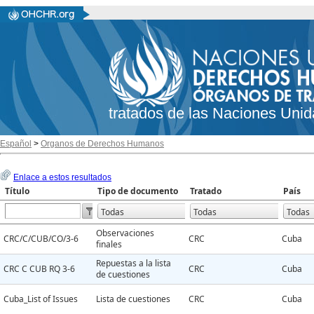
tratados de las Naciones Unid
Español
>
Organos de Derechos Humanos
Enlace a estos resultados
Título
Tipo de documento
Tratado
País
Observaciones
CRC/C/CUB/CO/3-6
CRC
Cuba
finales
Repuestas a la lista
CRC C CUB RQ 3-6
CRC
Cuba
de cuestiones
Cuba_List of Issues
Lista de cuestiones
CRC
Cuba