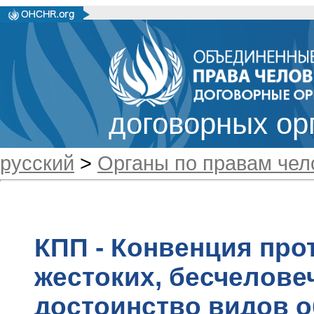
договорных ор
русский
>
Органы по правам чел
КПП - Конвенция про
жестоких, бесчелов
достоинство видов о