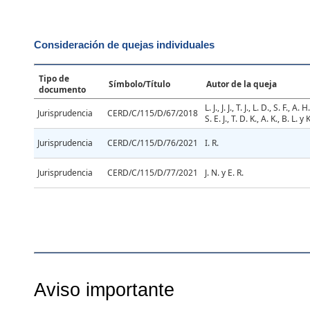
Consideración de quejas individuales
Tipo de
Símbolo/Título
Autor de la queja
documento
L. J., J. J., T. J., L. D., S. F., A. H.
Jurisprudencia
CERD/C/115/D/67/2018
S. E. J., T. D. K., A. K., B. L. y 
Jurisprudencia
CERD/C/115/D/76/2021
I. R.
Jurisprudencia
CERD/C/115/D/77/2021
J. N. y E. R.
Aviso importante