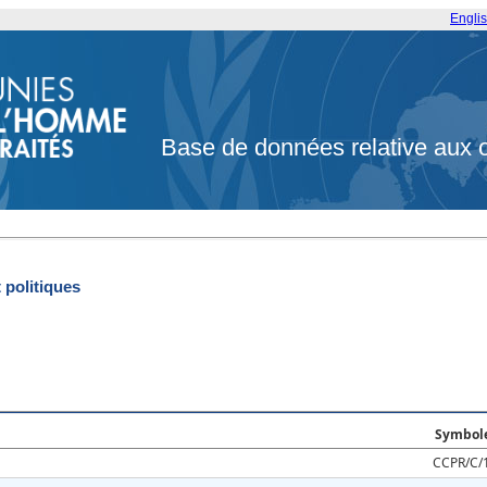
Engli
Base de données relative aux 
t politiques
Symbol
CCPR/C/