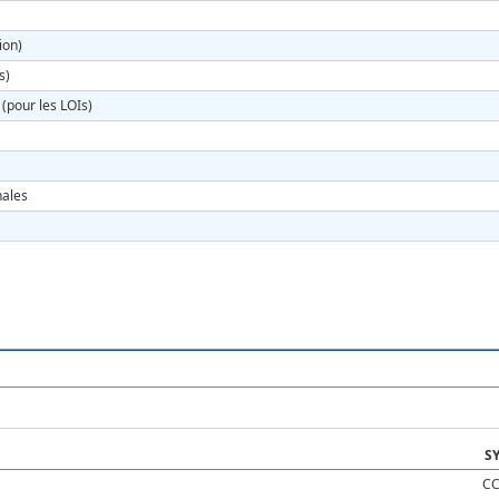
ion)
s)
 (pour les LOIs)
nales
S
CC