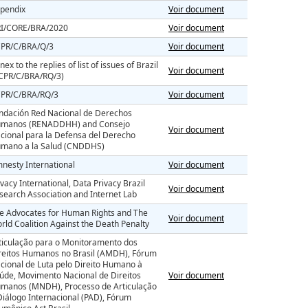
pendix
Voir document
I/CORE/BRA/2020
Voir document
PR/C/BRA/Q/3
Voir document
nex to the replies of list of issues of Brazil
Voir document
CPR/C/BRA/RQ/3)
PR/C/BRA/RQ/3
Voir document
ndación Red Nacional de Derechos
manos (RENADDHH) and Consejo
Voir document
cional para la Defensa del Derecho
mano a la Salud (CNDDHS)
nesty International
Voir document
ivacy International, Data Privacy Brazil
Voir document
search Association and Internet Lab
e Advocates for Human Rights and The
Voir document
rld Coalition Against the Death Penalty
ticulação para o Monitoramento dos
reitos Humanos no Brasil (AMDH), Fórum
cional de Luta pelo Direito Humano à
úde, Movimento Nacional de Direitos
Voir document
manos (MNDH), Processo de Articulação
Diálogo Internacional (PAD), Fórum