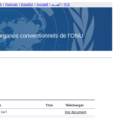
sh
|
Français
|
Español
|
русский
|
العربية
|
中文
organes conventionnels de l’ONU
e
Titre
Télécharger
134/1
Voir document