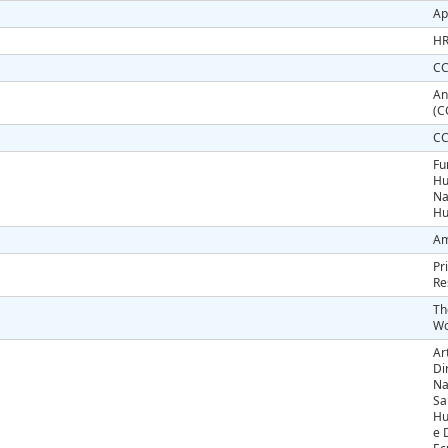
Ap
HR
CC
An
(C
CC
Fu
Hu
Na
Hu
Am
Pr
Re
Th
Wo
Ar
Di
Na
Sa
Hu
e 