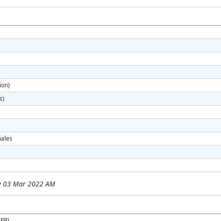
ion)
s)
nales
y 03 Mar 2022 AM
IPR)