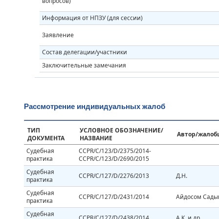
вопросов)
Информация от НПЗУ (для сессии)
Заявление
Состав делегации/участники
Заключительные замечания
Рассмотрение индивидуальных жалоб
ТИП
УСЛОВНОЕ ОБОЗНАЧЕНИЕ/
Автор/жало
ДОКУМЕНТА
НАЗВАНИЕ
Судебная
CCPR/C/123/D/2375/2014-
практика
CCPR/C/123/D/2690/2015
Судебная
CCPR/C/127/D/2276/2013
Д.Н.
практика
Судебная
CCPR/C/127/D/2431/2014
Айдосом Сады
практика
Судебная
CCPR/C/127/D/2438/2014
А.К. и др.