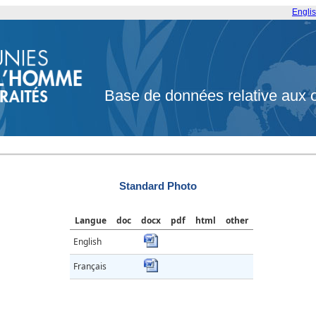
Engli
Base de données relative aux 
Standard Photo
Langue
doc
docx
pdf
html
other
English
Français