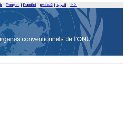
sh
|
Français
|
Español
|
русский
|
العربية
|
中文
organes conventionnels de l’ONU