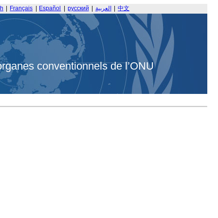
sh
|
Français
|
Español
|
русский
|
العربية
|
中文
organes conventionnels de l’ONU