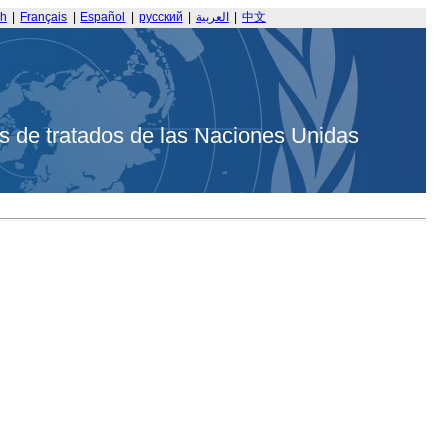
sh
|
Français
|
Español
|
русский
|
العربية
|
中文
s de tratados de las Naciones Unidas