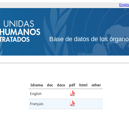
Engli
Base de datos de los órgano
Idioma
doc
docx
pdf
html
other
English
Français