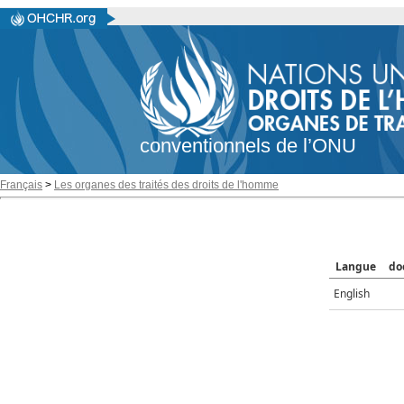
conventionnels de l’ONU
Français
>
Les organes des traités des droits de l'homme
Langue
do
English