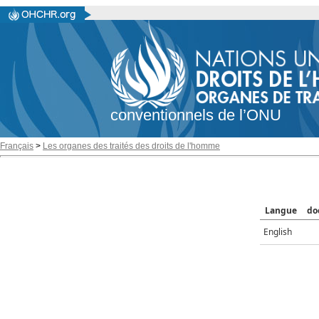
conventionnels de l’ONU
Français
>
Les organes des traités des droits de l'homme
Langue
do
English