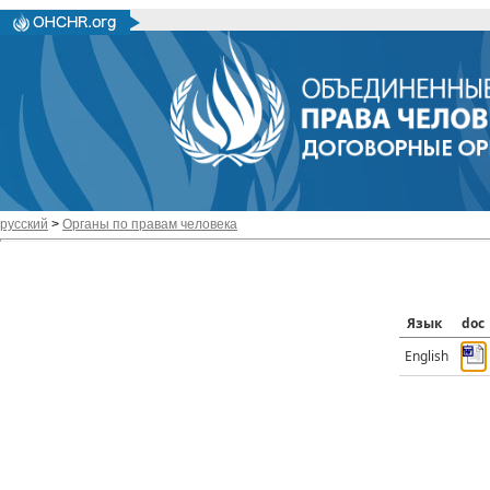
русский
>
Органы по правам человека
Язык
doc
English