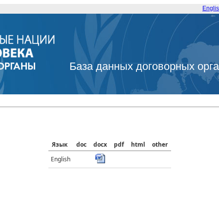
Engli
База данных договорных орг
Язык
doc
docx
pdf
html
other
English