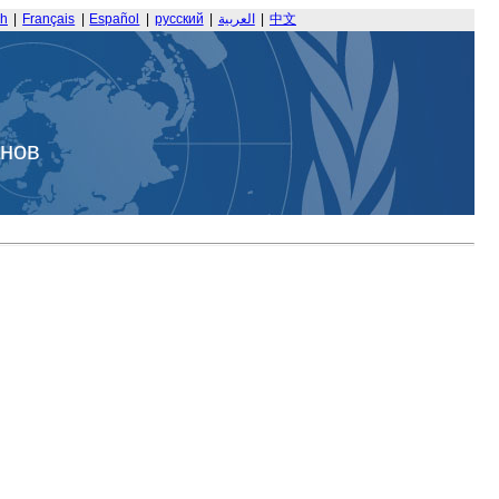
sh
|
Français
|
Español
|
русский
|
العربية
|
中文
анов