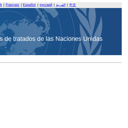
sh
|
Français
|
Español
|
русский
|
العربية
|
中文
s de tratados de las Naciones Unidas