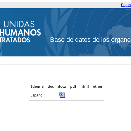
Engli
Base de datos de los órgano
Idioma
doc
docx
pdf
html
other
Español