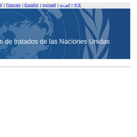
sh
|
Français
|
Español
|
русский
|
العربية
|
中文
s de tratados de las Naciones Unidas