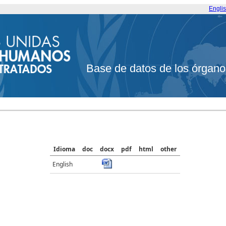
Engli
Base de datos de los órgano
Idioma
doc
docx
pdf
html
other
English