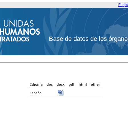
Engli
Base de datos de los órgano
Idioma
doc
docx
pdf
html
other
Español