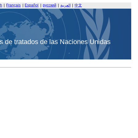
sh
|
Français
|
Español
|
русский
|
العربية
|
中文
s de tratados de las Naciones Unidas