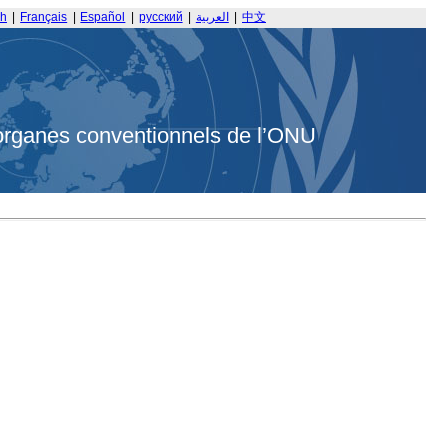
sh
|
Français
|
Español
|
русский
|
العربية
|
中文
organes conventionnels de l’ONU