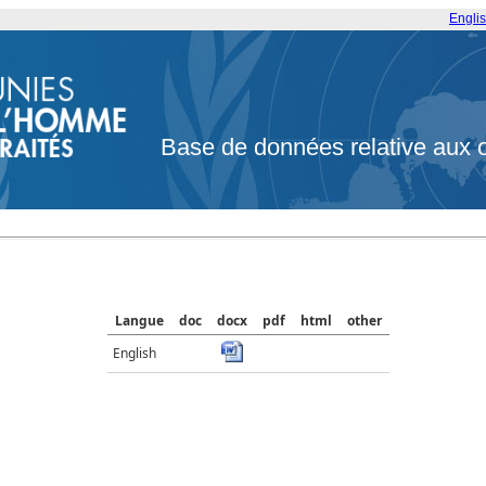
Engli
Base de données relative aux 
Langue
doc
docx
pdf
html
other
English