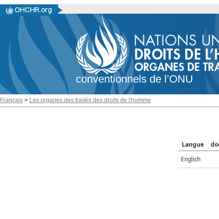
conventionnels de l’ONU
Français
>
Les organes des traités des droits de l'homme
Langue
do
English