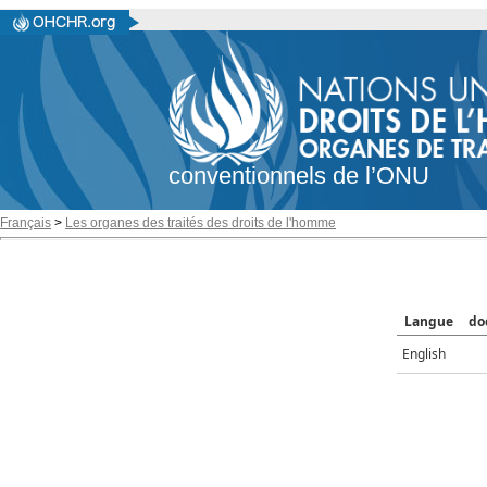
conventionnels de l’ONU
Français
>
Les organes des traités des droits de l'homme
Langue
do
English