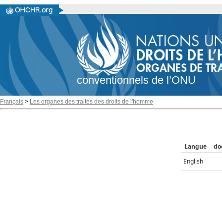
conventionnels de l’ONU
Français
>
Les organes des traités des droits de l'homme
Langue
do
English