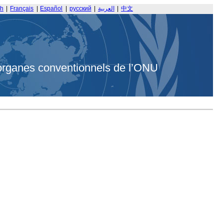
sh
|
Français
|
Español
|
русский
|
العربية
|
中文
organes conventionnels de l’ONU