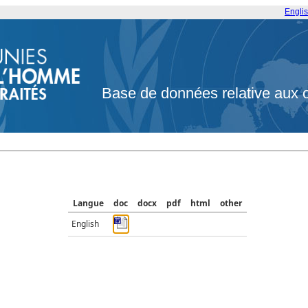
Engli
Base de données relative aux 
Langue
doc
docx
pdf
html
other
English