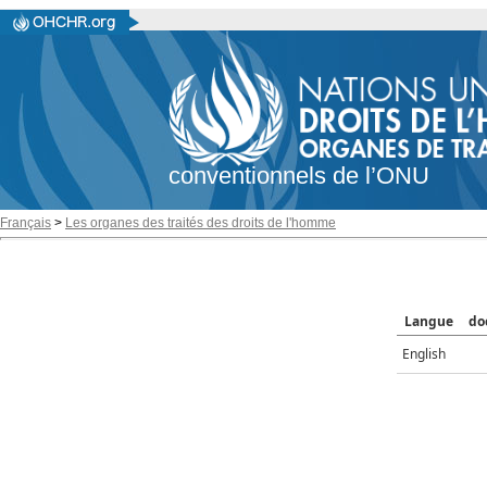
conventionnels de l’ONU
Français
>
Les organes des traités des droits de l'homme
Langue
do
English