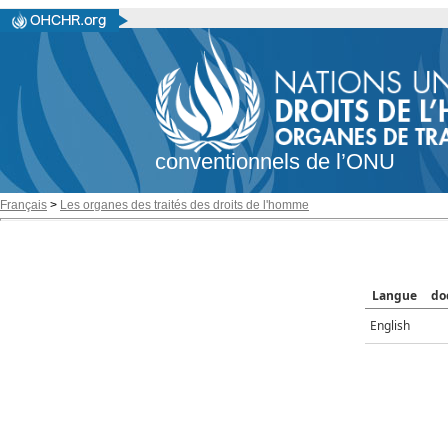
conventionnels de l’ONU
Français
>
Les organes des traités des droits de l'homme
Langue
do
English