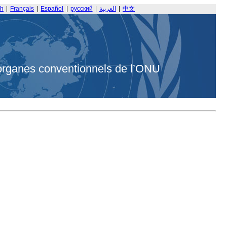
sh
|
Français
|
Español
|
русский
|
العربية
|
中文
organes conventionnels de l’ONU