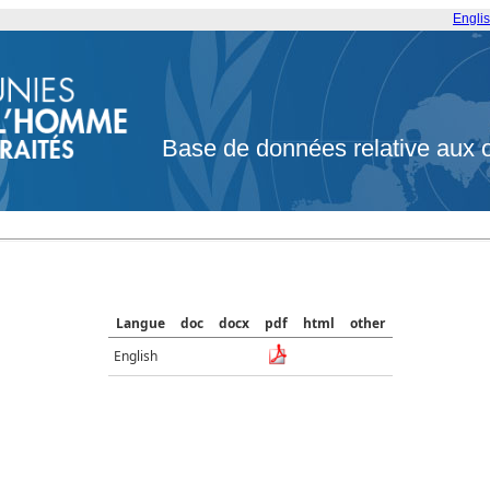
Engli
Base de données relative aux 
Langue
doc
docx
pdf
html
other
English