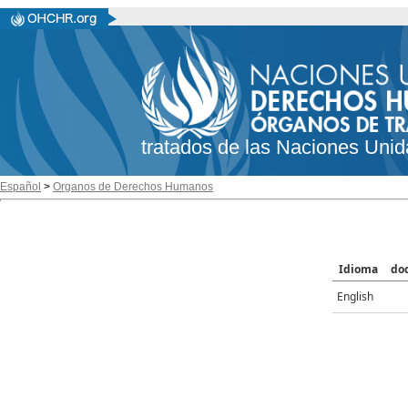
tratados de las Naciones Unid
Español
>
Organos de Derechos Humanos
Idioma
do
English