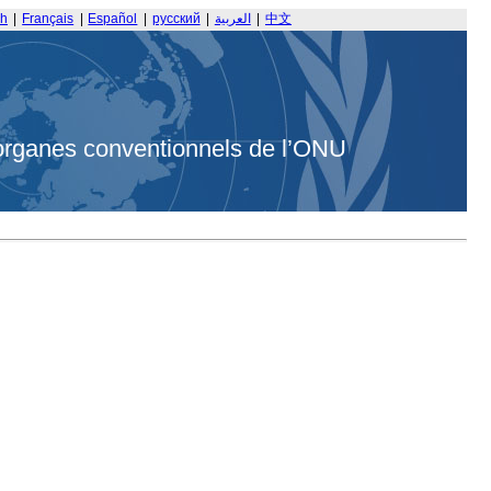
sh
|
Français
|
Español
|
русский
|
العربية
|
中文
organes conventionnels de l’ONU