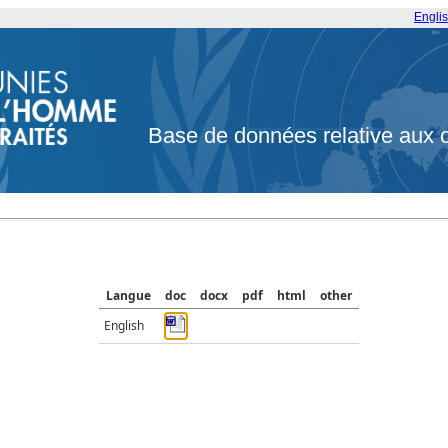
Engli
Base de données relative aux 
Langue
doc
docx
pdf
html
other
English